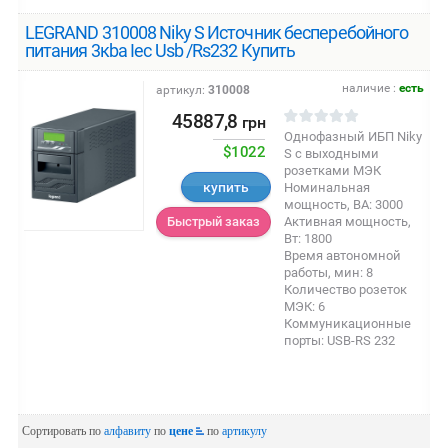
LEGRAND 310008 Niky S Источник бесперебойного
питания 3кba Iec Usb /Rs232 Купить
наличие :
есть
артикул:
310008
45887,8
грн
Однофазный ИБП Niky
$1022
S с выходными
розетками МЭК
купить
Номинальная
мощность, ВА: 3000
Активная мощность,
Быстрый заказ
Вт: 1800
Время автономной
работы, мин: 8
Количество розеток
МЭК: 6
Коммуникационные
порты: USB-RS 232
Сортировать по
алфавиту
по
цене
по
артикулу