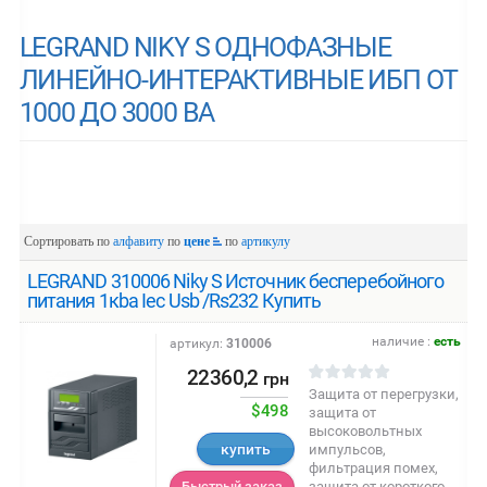
LEGRAND NIKY S ОДНОФАЗНЫЕ
ЛИНЕЙНО-ИНТЕРАКТИВНЫЕ ИБП ОТ
1000 ДО 3000 ВА
Сортировать по
алфавиту
по
цене
по
артикулу
LEGRAND 310006 Niky S Источник бесперебойного
питания 1кba Iec Usb /Rs232 Купить
наличие :
есть
артикул:
310006
22360,2
грн
Защита от перегрузки,
$498
защита от
высоковольтных
купить
импульсов,
фильтрация помех,
защита от короткого
Быстрый заказ