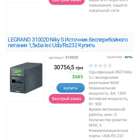
замыкания, защита
локальной сети
LEGRAND 310020 Niky S Источник бесперебойного
питания 1,5кba Iec Usb/Rs232 Купить
наличие :
есть
артикул:
310020
30756,5
грн
Однофазный ИБП Niky
$685
S с выходными
розетками МЭК
купить
Номинальная
мощность, ВА: 1500
Активная мощность,
Быстрый заказ
Вт: 900
Время автономной
работы, мин: 8
Количество розеток
МЭК: 6
Коммуникационные
порты: USB-RS 232