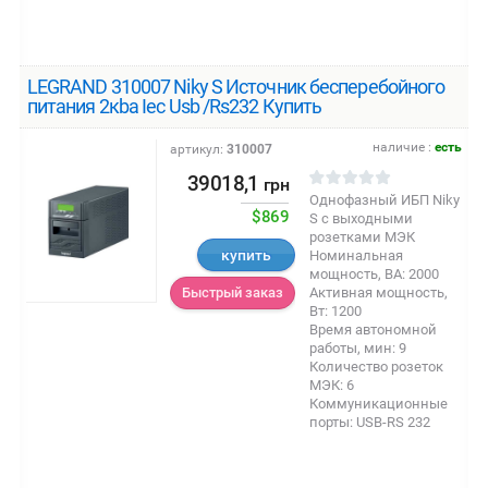
LEGRAND 310007 Niky S Источник бесперебойного
питания 2кba Iec Usb /Rs232 Купить
наличие :
есть
артикул:
310007
39018,1
грн
Однофазный ИБП Niky
$869
S с выходными
розетками МЭК
купить
Номинальная
мощность, ВА: 2000
Активная мощность,
Быстрый заказ
Вт: 1200
Время автономной
работы, мин: 9
Количество розеток
МЭК: 6
Коммуникационные
порты: USB-RS 232