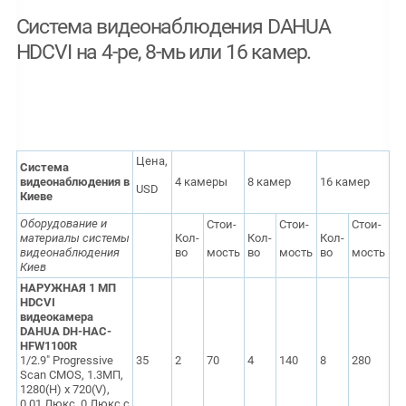
Система видеонаблюдения DAHUA
HDCVI на 4-ре, 8-мь или 16 камер.
Цена,
Система
видеонаблюдения в
4 камеры
8 камер
16 камер
USD
Киеве
Оборудование и
Стои-
Стои-
Стои-
материалы системы
Кол-
Кол-
Кол-
видеонаблюдения
во
мость
во
мость
во
мость
Киев
НАРУЖНАЯ 1 МП
HDCVI
видеокамера
DAHUA DH-HAC-
HFW1100R
1/2.9" Progressive
35
2
70
4
140
8
280
Scan CMOS, 1.3МП,
1280(H) x 720(V),
0.01 Люкс, 0 Люкс с