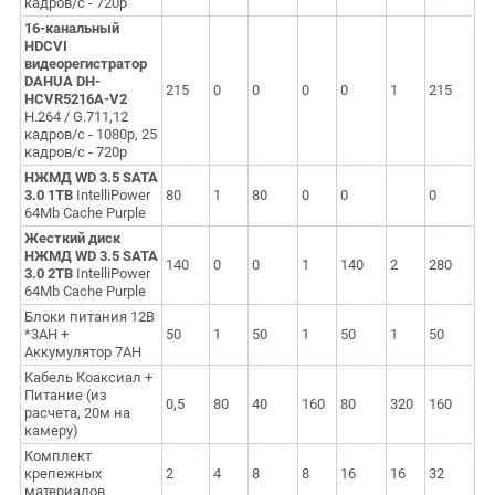
кадров/с - 720p
16-канальный
HDCVI
видеорегистратор
DAHUA DH-
215
0
0
0
0
1
215
HCVR5216A-V2
H.264 / G.711,12
кадров/с - 1080p, 25
кадров/с - 720p
НЖМД WD 3.5 SATA
3.0 1TB
IntelliPower
80
1
80
0
0
0
64Mb Cache Purple
Жесткий диск
НЖМД WD 3.5 SATA
140
0
0
1
140
2
280
3.0 2TB
IntelliPower
64Mb Cache Purple
Блоки питания 12В
*3AH +
50
1
50
1
50
1
50
Аккумулятор 7AH
Кабель Коаксиал +
Питание (из
0,5
80
40
160
80
320
160
расчета, 20м на
камеру)
Комплект
крепежных
2
4
8
8
16
16
32
материалов