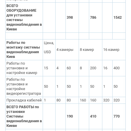
ВСЕГО
ОБОРУДОВАНИЕ
для установки
398
786
1542
системы
видеонаблюдения в
Киеве
Работы по
Цена,
монтажу системы
4 камеры
8 камер
16 камер
видеонаблюдения
USD
Киев
Работы по
установке и
15
4
60
8
200
16
400
настройке камер
Работы по
установке и
50
1
50
1
50
1
50
настройке
видеорегистратора
Прокладка кабелей
1
80
80
160
160
320
320
ВСЕГО РАБОТЫ по
установке
Системы
190
410
770
видеонаблюдения в
Киеве