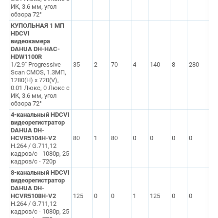
ИК, 3.6 мм, угол
обзора 72°
КУПОЛЬНАЯ 1 МП
HDCVI
видеокамера
DAHUA DH-HAC-
HDW1100R
1/2.9" Progressive
35
2
70
4
140
8
280
Scan CMOS, 1.3МП,
1280(H) x 720(V),
0.01 Люкс, 0 Люкс с
ИК, 3.6 мм, угол
обзора 72°
4-канальный HDCVI
видеорегистратор
DAHUA DH-
HCVR5104H-V2
80
1
80
0
0
0
0
H.264 / G.711,12
кадров/с - 1080p, 25
кадров/с - 720p
8-канальный HDCVI
видеорегистратор
DAHUA DH-
HCVR5108H-V2
125
0
0
1
125
0
0
H.264 / G.711,12
кадров/с - 1080p, 25