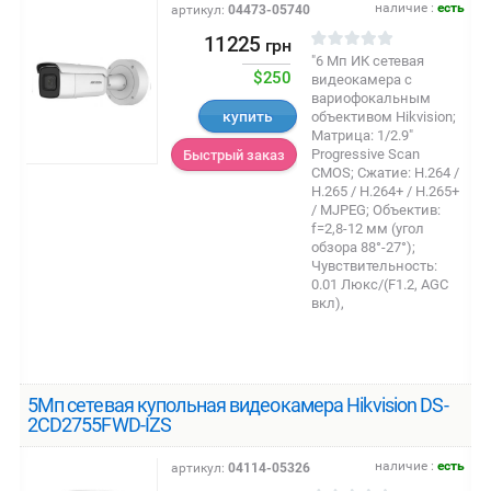
наличие :
есть
артикул:
04473-05740
11225
грн
"6 Мп ИК сетевая
$250
видеокамера с
вариофокальным
купить
объективом Hikvision;
Матрица: 1/2.9"
Progressive Scan
Быстрый заказ
CMOS; Сжатие: H.264 /
Н.265 / H.264+ / Н.265+
/ MJPEG; Объектив:
f=2,8-12 мм (угол
обзора 88°-27°);
Чувствительность:
0.01 Люкс/(F1.2, AGC
вкл),
5Мп сетевая купольная видеокамера Hikvision DS-
2CD2755FWD-IZS
наличие :
есть
артикул:
04114-05326