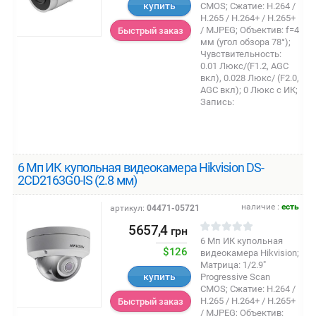
купить
CMOS; Сжатие: H.264 /
Н.265 / H.264+ / Н.265+
/ MJPEG; Объектив: f=4
Быстрый заказ
мм (угол обзора 78°);
Чувствительность:
0.01 Люкс/(F1.2, AGC
вкл), 0.028 Люкс/ (F2.0,
AGC вкл); 0 Люкс с ИК;
Запись:
6 Мп ИК купольная видеокамера Hikvision DS-
2CD2163G0-IS (2.8 мм)
наличие :
есть
артикул:
04471-05721
5657,4
грн
6 Мп ИК купольная
$126
видеокамера Hikvision;
Матрица: 1/2.9"
купить
Progressive Scan
CMOS; Сжатие: H.264 /
Н.265 / H.264+ / Н.265+
Быстрый заказ
/ MJPEG; Объектив: