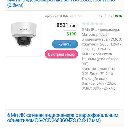
(2.8мм)
наличие :
есть
артикул:
03661-05063
8531
грн
5 Мп IP видеокамера;
$190
Матрица: 1/2.9"
progressive scan CMOS;
купить
Сжатие: H.265 / H.264 /
H.265+ / H.264+ /
MJPEG; объектив
Быстрый заказ
f=2.8мм (угол обзора
98°);
Чувствительность:
0.01 Люкс/F1.2 / 0
Люкс (Ик вкл);
Запись: 5Мп - 20к/с,
3Мп/1080р - 25 к/с;
6 Мп ИК сетевая видеокамера с вариофокальным
объективом DS-2CD2663G0-IZS (2.8-12 мм)