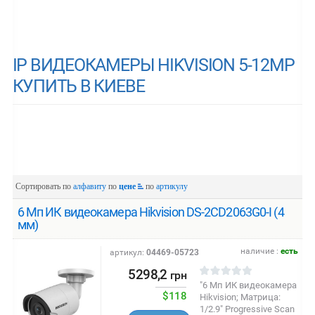
IP ВИДЕОКАМЕРЫ HIKVISION 5-12MP
КУПИТЬ В КИЕВЕ
Сортировать по
алфавиту
по
цене
по
артикулу
6 Мп ИК видеокамера Hikvision DS-2CD2063G0-I (4
мм)
наличие :
есть
артикул:
04469-05723
5298,2
грн
"6 Мп ИК видеокамера
$118
Hikvision; Матрица:
1/2.9" Progressive Scan