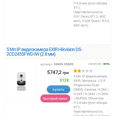
f=2,8 мм (угол обзора
97°);
Чувствительность:
0.01 Люкс/(F1.2, AGC
вкл), 0.028 Люкс/ (F2.0,
AGC вкл);
5 Мп IP видеокамера EXIR Hikvision DS-
2CD2455FWD-IW (2.8 мм)
наличие :
есть
артикул:
04605-05849
5747,2
грн
5 Мп IP видеокамера
$128
EXIR; Матрица: 1/2.9"
Progressive Scan
купить
CMOS; Сжатие: H.264 /
H.265 / H.264+ / H.265+
/ MJPEG; Объектив:
Быстрый заказ
f=2.8 мм (угол обзора
97°);
Чувствительность:
0.01 Люкс/F1.2, 0 Люкс