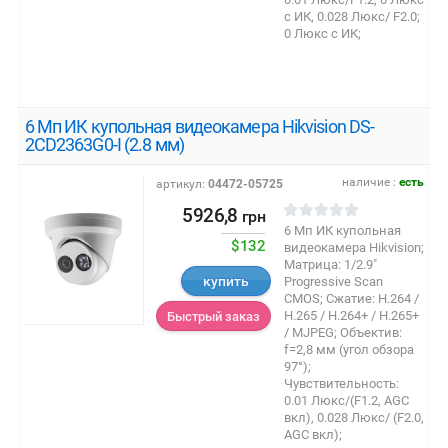
с ИК, 0.028 Люкс/ F2.0;
0 Люкс с ИК;
6 Мп ИК купольная видеокамера Hikvision DS-
2CD2363G0-I (2.8 мм)
наличие :
есть
артикул:
04472-05725
5926,8
грн
6 Мп ИК купольная
$132
видеокамера Hikvision;
Матрица: 1/2.9"
купить
Progressive Scan
CMOS; Сжатие: H.264 /
Н.265 / H.264+ / Н.265+
Быстрый заказ
/ MJPEG; Объектив:
f=2,8 мм (угол обзора
97°);
Чувствительность:
0.01 Люкс/(F1.2, AGC
вкл), 0.028 Люкс/ (F2.0,
AGC вкл);