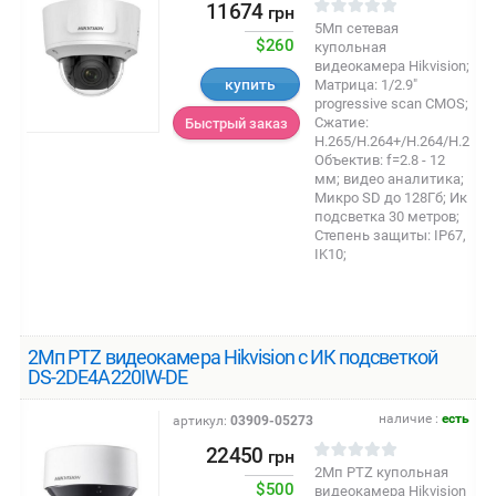
11674
грн
5Мп сетевая
$260
купольная
видеокамера Hikvision;
купить
Матрица: 1/2.9"
progressive scan CMOS;
Сжатие:
Быстрый заказ
H.265/H.264+/H.264/H.264
Объектив: f=2.8 - 12
мм; видео аналитика;
Микро SD до 128Гб; Ик
подсветка 30 метров;
Степень защиты: IP67,
IK10;
2Мп PTZ видеокамера Hikvision с ИК подсветкой
DS-2DE4A220IW-DE
наличие :
есть
артикул:
03909-05273
22450
грн
2Мп PTZ купольная
$500
видеокамера Hikvision