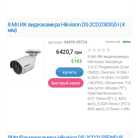
8 Мп ИК видеокамера Hikvision DS-2CD2083G0-I (4
мм)
наличие :
есть
артикул:
04470-05724
6420,7
грн
8 Мп ИК видеокамера
$143
Hikvision; Матрица:
1/2.5" Progressive Scan
купить
CMOS; Сжатие: H.264 /
Н.265 / H.264+ / Н.265+
/ MJPEG; Объектив: f=4
Быстрый заказ
мм (угол обзора 79°);
Чувствительность:
0.01 Люкс/(F1.2, AGC
вкл), 0.028 Люкс/ (F2.0,
AGC вкл); 0 Люкс с ИК;
5Мп IP видеокамера Hikvision DS-2CD2155FWD-IS