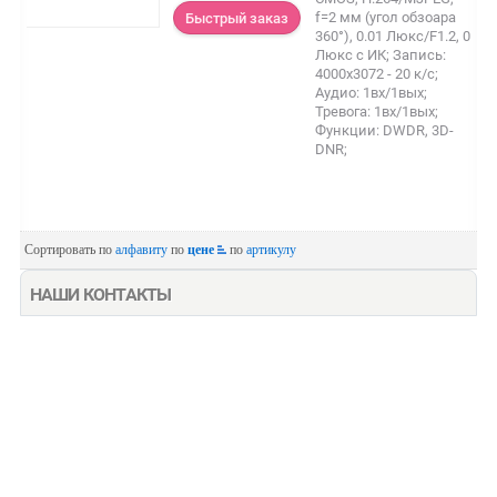
f=2 мм (угол обзоара
Быстрый заказ
360°), 0.01 Люкс/F1.2, 0
Люкс с ИК; Запись:
4000х3072 - 20 к/с;
Аудио: 1вх/1вых;
Тревога: 1вх/1вых;
Функции: DWDR, 3D-
DNR;
Сортировать по
алфавиту
по
цене
по
артикулу
НАШИ КОНТАКТЫ