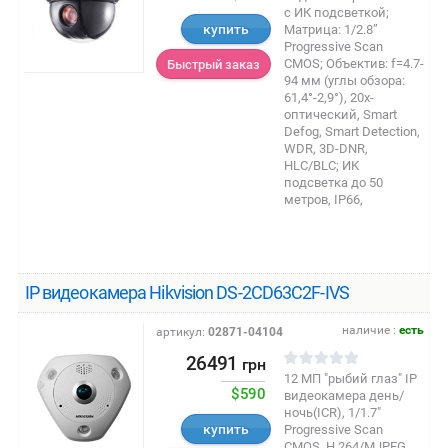
с ИК подсветкой;
купить
Матрица: 1/2.8”
Progressive Scan
CMOS; Объектив: f=4.7-
Быстрый заказ
94 мм (углы обзора:
61,4°-2,9°), 20x-
оптический, Smart
Defog, Smart Detection,
WDR, 3D-DNR,
HLC/BLC; ИК
подсветка до 50
метров, IP66,
IP видеокамера Hikvision DS-2CD63C2F-IVS
наличие :
есть
артикул:
02871-04104
26491
грн
12 МП "рыбий глаз" IP
$590
видеокамера день/
ночь(ICR), 1/1.7"
купить
Progressive Scan
CMOS, H.264/MJPEG,