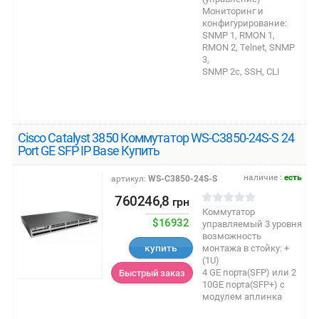
Мониторинг и
конфигурирование:
SNMP 1, RMON 1,
RMON 2, Telnet, SNMP
3,
SNMP 2c, SSH, CLI
Cisco Catalyst 3850 Коммутатор WS-C3850-24S-S 24
Port GE SFP IP Base Купить
наличие :
есть
артикул:
WS-C3850-24S-S
760246,8
грн
Коммутатор
$16932
управляемый 3 уровня
возможность
купить
монтажа в стойку: +
(1U)
4 GE порта(SFP) или 2
Быстрый заказ
10GE порта(SFP+) с
модулем аплинка