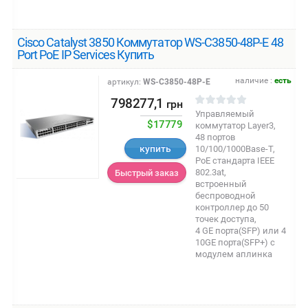
Cisco Catalyst 3850 Коммутатор WS-C3850-48P-E 48
Port PoE IP Services Купить
наличие :
есть
артикул:
WS-C3850-48P-E
798277,1
грн
Управляемый
$17779
коммутатор Layer3,
48 портов
купить
10/100/1000Base-T,
PoE стандарта IEEE
802.3at,
Быстрый заказ
встроенный
беспроводной
контроллер до 50
точек доступа,
4 GE порта(SFP) или 4
10GE порта(SFP+) с
модулем аплинка