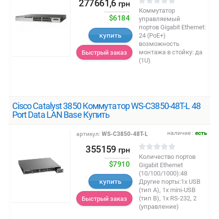
277661,6
грн
Коммутатор
$6184
управляемый
портов Gigabit Ethernet:
купить
24 (PoE+)
возможность
монтажа в стойку: да
Быстрый заказ
(1U)
Cisco Catalyst 3850 Коммутатор WS-C3850-48T-L 48
Port Data LAN Base Купить
наличие :
есть
артикул:
WS-C3850-48T-L
355159
грн
Количество портов
$7910
Gigabit Ethernet
(10/100/1000):48
купить
Другие порты:1х USB
(тип A), 1х mini-USB
(тип B), 1x RS-232, 2
Быстрый заказ
(управление)