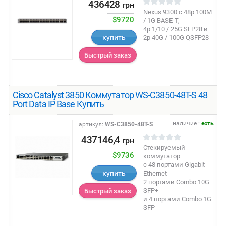
436428
грн
Nexus 9300 с 48p 100M
$9720
/ 1G BASE-T,
4p 1/10 / 25G SFP28 и
купить
2p 40G / 100G QSFP28
Быстрый заказ
Cisco Catalyst 3850 Коммутатор WS-C3850-48T-S 48
Port Data IP Base Купить
наличие :
есть
артикул:
WS-C3850-48T-S
437146,4
грн
Стекируемый
$9736
коммутатор
с 48 портами Gigabit
купить
Ethernet
2 портами Сombo 10G
SFP+
Быстрый заказ
и 4 портами Combo 1G
SFP