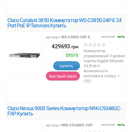
Cisco Catalyst 3850 Коммутатор WS-C3850-24P-E 24
Port PoE IP Services Купить
наличие :
есть
артикул:
WS-C3850-24P-E
429693
грн
Коммутатор
$9570
управляемый 3 уровня
портов Gigabit Ethernet:
купить
24 (PoE+)
возможность
монтажа в стойку: +
Быстрый заказ
(1U)
Cisco Nexus 9000 Series Коммутатор N9K-C9348GC-
FXP Купить
наличие :
есть
артикул:
N9K-C9348GC-FXP