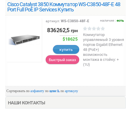
Cisco Catalyst 3850 Коммутатор WS-C3850-48F-E 48
Port Full PoE IP Services Купить
наличие :
есть
артикул:
WS-C3850-48F-E
836262,5
грн
Коммутатор
$18625
управляемый 3 уровня
портов Gigabit Ethernet:
купить
48 (PoE+)
возможность
монтажа в стойку: +
Быстрый заказ
(1U)
Сортировать по
алфавиту
по
цене
по
артикулу
НАШИ КОНТАКТЫ