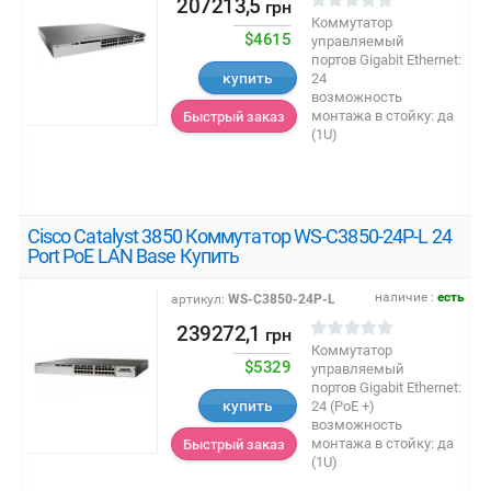
207213,5
грн
Коммутатор
$4615
управляемый
портов Gigabit Ethernet:
купить
24
возможность
монтажа в стойку: да
Быстрый заказ
(1U)
Cisco Catalyst 3850 Коммутатор WS-C3850-24P-L 24
Port PoE LAN Base Купить
наличие :
есть
артикул:
WS-C3850-24P-L
239272,1
грн
Коммутатор
$5329
управляемый
портов Gigabit Ethernet:
купить
24 (PoE +)
возможность
монтажа в стойку: да
Быстрый заказ
(1U)