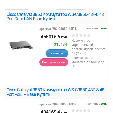
Cisco Catalyst 3850 Коммутатор WS-C3850-48F-L 48
Port Data LAN Base Купить
наличие :
есть
артикул:
WS-C3850-48F-L
455016,6
грн
Коммутатор
$10134
управляемый
портов Gigabit Ethernet:
купить
48 (PoE +)
возможность
монтажа в стойку: да
Быстрый заказ
(1U)
Cisco Catalyst 3850 Коммутатор WS-C3850-48P-S 48
Port PoE IP Base Купить
наличие :
есть
артикул:
WS-C3850-48P-S
494169,4
грн