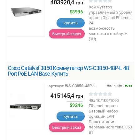
403920,4
грн
Коммутатор
$8996
управляемый 3 уровня
портов Gigabit Ethernet:
купить
24
возможность
монтажа в стойку: +
Быстрый заказ
(1U)
Cisco Catalyst 3850 Коммутатор WS-C3850-48P-L 48
Port PoE LAN Base Купить
наличие :
есть
артикул:
WS-C3850-48P-L
415145,4
грн
48x 10/100/1000
$9246
Ethernet-портов
Базовый набор
купить
функций LAN
Блок питания
переменного тока, 350
Быстрый заказ
Вт