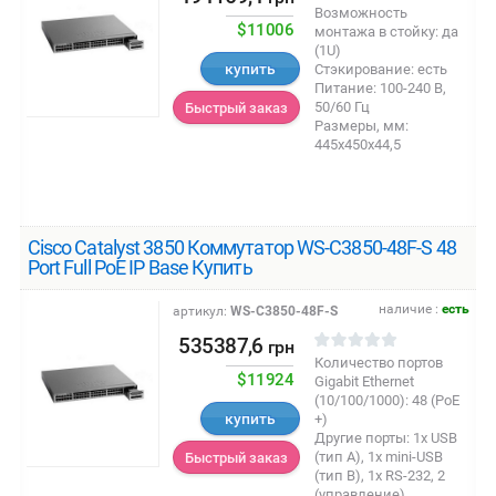
Возможность
$11006
монтажа в стойку: да
(1U)
купить
Стэкирование: есть
Питание: 100-240 В,
50/60 Гц
Быстрый заказ
Размеры, мм:
445x450x44,5
Cisco Catalyst 3850 Коммутатор WS-C3850-48F-S 48
Port Full PoE IP Base Купить
наличие :
есть
артикул:
WS-C3850-48F-S
535387,6
грн
Количество портов
$11924
Gigabit Ethernet
(10/100/1000): 48 (PoE
купить
+)
Другие порты: 1х USB
(тип A), 1х mini-USB
Быстрый заказ
(тип B), 1x RS-232, 2
(управление)