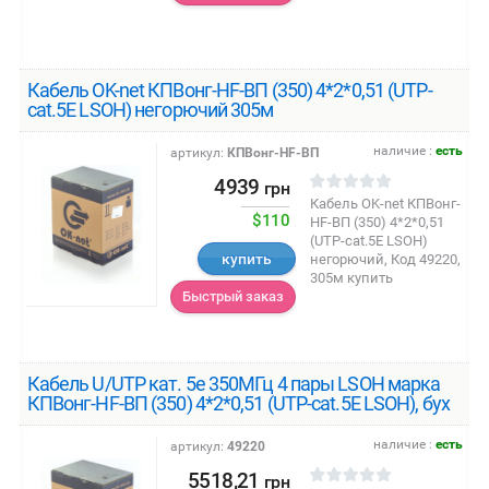
Кабель OK-net КПВонг-HF-ВП (350) 4*2*0,51 (UTP-
cat.5E LSOH) негорючий 305м
наличие :
есть
артикул:
КПВонг-HF-ВП
4939
грн
Кабель OK-net КПВонг-
$110
HF-ВП (350) 4*2*0,51
(UTP-cat.5E LSOH)
купить
негорючий, Код 49220,
305м купить
Быстрый заказ
Кабель U/UTP кат. 5е 350МГц 4 пары LSOH марка
КПВонг-HF-ВП (350) 4*2*0,51 (UTP-cat.5E LSOH), бух
наличие :
есть
артикул:
49220
5518,21
грн