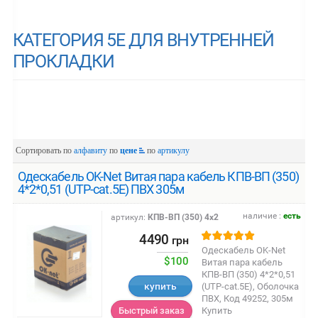
КАТЕГОРИЯ 5Е ДЛЯ ВНУТРЕННЕЙ
ПРОКЛАДКИ
Сортировать по
алфавиту
по
цене
по
артикулу
Одескабель OK-Net Витая пара кабель КПВ-ВП (350)
4*2*0,51 (UTP-cat.5E) ПВХ 305м
наличие :
есть
артикул:
КПВ-ВП (350) 4х2
4490
грн
Одескабель OK-Net
$100
Витая пара кабель
КПВ-ВП (350) 4*2*0,51
купить
(UTP-cat.5E), Оболочка
ПВХ, Код 49252, 305м
Купить
Быстрый заказ