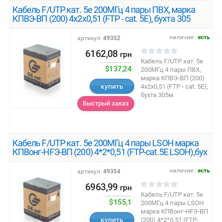
Кабель F/UTP кат. 5е 200МГц 4 пары ПВХ, марка
КПВЭ-ВП (200) 4х2х0,51 (FTP - cat. 5E), бухта 305
наличие :
есть
артикул:
49352
6162,08
грн
Кабель F/UTP кат. 5е
$137,24
200МГц 4 пары ПВХ,
марка КПВЭ-ВП (200)
купить
4х2х0,51 (FTP - cat. 5E),
бухта 305м
Быстрый заказ
Кабель F/UTP кат. 5е 200МГц 4 пары LSОH марка
КПВонг-HFЭ-ВП (200) 4*2*0,51 (FTP-cat.5E LSOH),бух
наличие :
есть
артикул:
49354
6963,99
грн
Кабель F/UTP кат. 5е
$155,1
200МГц 4 пары LSОH
марка КПВонг-HFЭ-ВП
купить
(200) 4*2*0,51 (FTP-