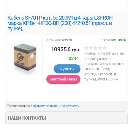
Кабель SF/UTP кат. 5е 200МГц 4 пары LSFROH
марка КПВнг-HFЭО-ВП (200) 4*2*0,51 (прокл. в
пучке),
наличие :
есть
артикул:
49970
10955,6
грн
Кабель SF/UTP кат. 5е
$244
200МГц 4 пары
LSFROH марка КПВнг-
купить
HFЭО-ВП (200)
4*2*0,51 (прокл. в
пучке), бухта 305 м
Быстрый заказ
Сортировать по
алфавиту
по
цене
по
артикулу
НАШИ КОНТАКТЫ