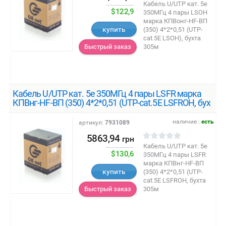
Кабель U/UTP кат. 5е
$122,9
350МГц 4 пары LSOH
марка КПВонг-HF-ВП
купить
(350) 4*2*0,51 (UTP-
cat.5E LSOH), бухта
305м
Быстрый заказ
Кабель U/UTP кат. 5е 350МГц 4 пары LSFR марка
КПВнг-HF-ВП (350) 4*2*0,51 (UTP-cat.5E LSFROH, бух
наличие :
есть
артикул:
7931089
5863,94
грн
Кабель U/UTP кат. 5е
$130,6
350МГц 4 пары LSFR
марка КПВнг-HF-ВП
купить
(350) 4*2*0,51 (UTP-
cat.5E LSFROH, бухта
305м
Быстрый заказ