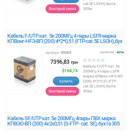
cat.5E LSOH),бухта
305м
Быстрый заказ
Кабель F/UTP кат. 5е 200МГц 4 пары LSFR марка
КПВонг-HFЭ-ВП (200) 4*2*0,51 (FTP-cat.5E LSOH),бух
наличие :
есть
артикул:
49269
7396,83
грн
Кабель F/UTP кат .5е
$164,74
200МГц 4 пары LSFR
марка КПВонг-HFЭ-ВП
купить
(200) 4*2*0,51 (FTP-
cat.5E LSOH),бухта
305м
Быстрый заказ
Кабель SF/UTP кат.5е 200МГц 4пары ПВХ марка
КПВЭО-ВП (200) 4х2х0,51 (S-FTP - сat. 5E), бухта 305