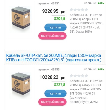
наличие :
есть
артикул:
49951
9226,95
грн
Кабель SF/UTP кат.5е
$205,5
200МГц 4пары ПВХ
марка КПВЭО-ВП (200)
купить
4х2х0,51 (S-FTP - сat.
5E), бухта 305м
Быстрый заказ
Кабель SF/UTP кат. 5е 200МГц 4 пары LSОH марка
КПВонг-HFЭО-ВП (200) 4*2*0,51 (одиночная прокл.)
наличие :
есть
артикул:
49953
10228,22
грн
Кабель SF/UTP кат. 5е
$227,8
200МГц 4 пары LSОH
марка КПВонг-HFЭО-
купить
ВП (200) 4*2*0,51
(одиночная
прокл.),бухта 305м
Быстрый заказ