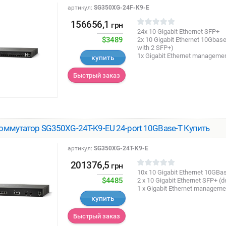
артикул:
SG350XG-24F-K9-E
156656,1
грн
24x 10 Gigabit Ethernet SFP+
$3489
2x 10 Gigabit Ethernet 10Gbas
with 2 SFP+)
1x Gigabit Ethernet managemen
купить
Быстрый заказ
оммутатор SG350XG-24T-K9-EU 24-port 10GBase-T Купить
артикул:
SG350XG-24T-K9-E
201376,5
грн
10x 10 Gigabit Ethernet 10GBas
$4485
2 x 10 Gigabit Ethernet SFP+ (d
1 x Gigabit Ethernet manageme
купить
Быстрый заказ