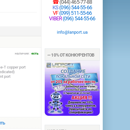
☎
(044) 465-77-88
KS
(096) 544-55-66
VF
(099) 511-55-66
VIBER
(096) 544-55-66
info@lanport.ua
наличие :
есть
— 10% ОТ КОНКУРЕНТОВ
e-T copper port
edicated)
nt port
ить