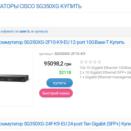
ТОРЫ CISCO SG350XG КУПИТЬ
о
алфавиту
по
цене
по
артикулу
оммутатор SG350XG-2F10-K9-EU 12-port 10GBase-T Купить
артикул:
SG350XG-2F10-K9-
95098,2
грн
10x 10 Gigabit Ethernet 10GBas
$2118
2 x 10 Gigabit Ethernet SFP+ (d
1 x Gigabit Ethernet manageme
купить
Быстрый заказ
оммутатор SG350XG-24F-K9-EU 24-port Ten Gigabit (SFP+) Куп