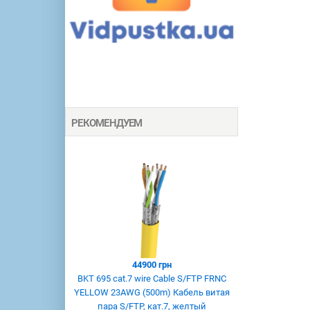
РЕКОМЕНДУЕМ
44900 грн
BKT 695 cat.7 wire Cable S/FTP FRNC
YELLOW 23AWG (500m) Кабель витая
пара S/FTP, кат.7, желтый