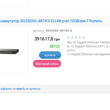
оммутатор SG350XG-48T-K9-EU 48-port 10GBase-T Купить
артикул:
SG350XG-48T-K9-E
391617,8
грн
48x 10 Gigabit Ethernet 10GBas
$8722
2x 10 Gigabit Ethernet SFP+ (c
ports)
1x Gigabit Ethernet managemen
купить
Быстрый заказ
о
алфавиту
по
цене
по
артикулу