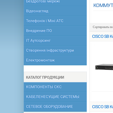
Бездротові мережі
КОММУТА
Відеонагляд
Телефонія і Міні АТС
Сортировать п
Внедрение ПО
CISCO SB К
ІТ Аутсорсинг
Створення інфраструктури
Електромонтаж
КАТАЛОГ ПРОДУКЦИИ
КОМПОНЕНТЫ СКС
КАБЕЛЕНЕСУЩИЕ СИСТЕМЫ
CISCO SB К
СЕТЕВОЕ ОБОРУДОВАНИЕ