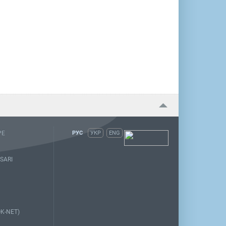
PE
РУС
УКР
ENG
SARI
K-NET)