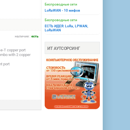
Беспроводные сети
LoRaWAN - 10 мифов
Беспроводные сети
ЕСТЬ ИДЕЯ: LoRa, LPWAN,
LoRaWAN
наличие :
есть
ИТ АУТСОРСИНГ
e-T copper port
ombo with 2 copper
t port