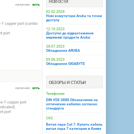
НОВОСТИ
наличие :
есть
02.02.2024
Нові комутатори Aruba та точки
доступу
e-T copper port (combo
12.10.2023
t port
Доступні до відвантаження
мережеві продукти Aruba:
28.07.2023
Обладнання ARUBA
05.06.2023
Обладнання GIGABYTE
ОБЗОРЫ И СТАТЬИ
наличие :
есть
Телефония
DIN VDE 0888 Обозначения на
e-T copper port
оптических кабелях согласно
edicated)
стандарта
nt port
СКС
Витая пара Cat 7. Купить кабель
витая пара 7 категории в Киеве