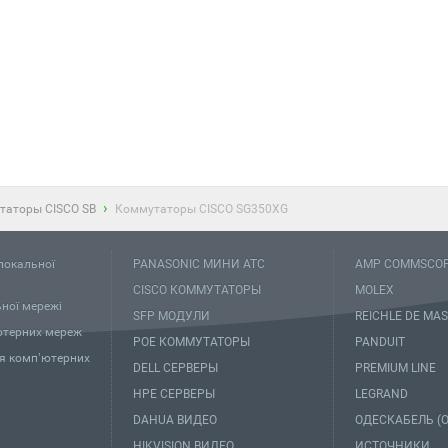
75055-2 Модуль
TP кат.6 RJ45 SL110,
ack Купить
›
таторы CISCO SB
Коммутаторы CISCO SG350XG
локальної
PANASONIC МИНИ АТС
AMP COMMSCO
CISCO КОММУТАТОРЫ
MOLEX
ної мережі
SFP МОДУЛИ
REICHLE DE MAS
ютерних мереж
POE КОММУТАТОРЫ
PANDUIT
я компʼютерних
DELL СЕРВЕРЫ
PREMIUM LINE
HPE СЕРВЕРЫ
LEGRAND
DAHUA ВИДЕО
ОДЕСКАБЕЛЬ (O
HIKVISION ВИДЕО
ИСТОЧНИКИ