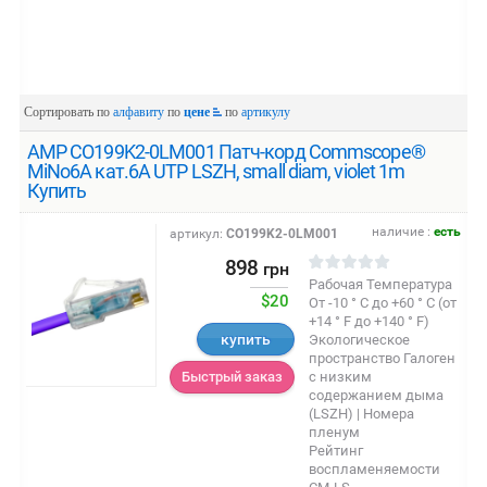
Сортировать по
алфавиту
по
цене
по
артикулу
AMP CO199K2-0LM001 Патч-корд Commscope®
MiNo6A кат.6A UTP LSZH, small diam, violet 1m
Купить
наличие :
есть
артикул:
CO199K2-0LM001
898
грн
Рабочая Температура
$20
От -10 ° C до +60 ° C (от
+14 ° F до +140 ° F)
купить
Экологическое
пространство Галоген
с низким
Быстрый заказ
содержанием дыма
(LSZH) | Номера
пленум
Рейтинг
воспламеняемости