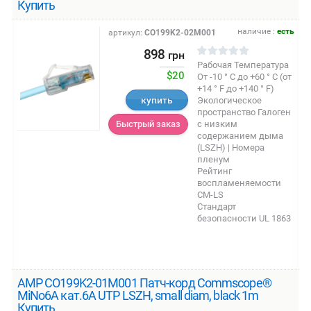
Купить
наличие :
есть
артикул:
CO199K2-02M001
898
грн
Рабочая Температура
$20
От -10 ° C до +60 ° C (от
+14 ° F до +140 ° F)
купить
Экологическое
пространство Галоген
с низким
Быстрый заказ
содержанием дыма
(LSZH) | Номера
пленум
Рейтинг
воспламеняемости
CM-LS
Стандарт
безопасности UL 1863
AMP CO199K2-01M001 Патч-корд Commscope®
MiNo6A кат.6A UTP LSZH, small diam, black 1m
Купить