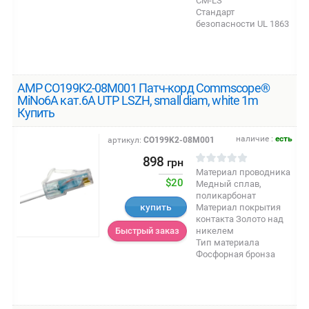
CM-LS
Стандарт
безопасности UL 1863
AMP CO199K2-08M001 Патч-корд Commscope®
MiNo6A кат.6A UTP LSZH, small diam, white 1m
Купить
наличие :
есть
артикул:
CO199K2-08M001
898
грн
Материал проводника
$20
Медный сплав,
поликарбонат
купить
Материал покрытия
контакта Золото над
никелем
Быстрый заказ
Тип материала
Фосфорная бронза