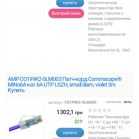
купить
Экологическое
пространство Non-
пленум | Галоген с
Быстрый заказ
низким содержанием
дыма (LSZH)
Рейтинг
воспламеняемости
CM-LS
Стандарт
безопасности UL 1863
AMP CO199K2-0LM003 Патч-корд Commscope®
MiNo6A кат.6A UTP LSZH, small diam, violet 3m
Купить
наличие :
есть
артикул:
CO199K2-0LM003
1302,1
грн
Рабочая Температура
$29
От -10 ° C до +60 ° C (от
+14 ° F до +140 ° F)
купить
Экологическое
пространство Галоген