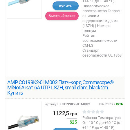
+14 ° F до +140 ° F)
купить
Экологическое
пространство Галоген
с низким
Быстрый заказ
содержанием дыма
(LSZH) | Номера
пленум
Рейтинг
воспламеняемости
CM-LS
Стандарт
безопасности UL 1863
AMP CO199K2-01M002 Патч-корд Commscope®
MiNo6A кат.6A UTP LSZH, small diam, black 2m
Купить
наличие :
есть
артикул:
CO199K2-01M002
1122,5
грн
Рабочая Температура
$25
От -10 ° C до +60 ° C (от
+14 ° F до +140 ° F)