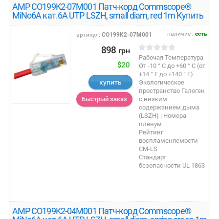
AMP CO199K2-07M001 Патч-корд Commscope®
MiNo6A кат.6A UTP LSZH, small diam, red 1m Купить
наличие :
есть
артикул:
CO199K2-07M001
898
грн
Рабочая Температура
$20
От -10 ° C до +60 ° C (от
+14 ° F до +140 ° F)
купить
Экологическое
пространство Галоген
с низким
Быстрый заказ
содержанием дыма
(LSZH) | Номера
пленум
Рейтинг
воспламеняемости
CM-LS
Стандарт
безопасности UL 1863
AMP CO199K2-04M001 Патч-корд Commscope®