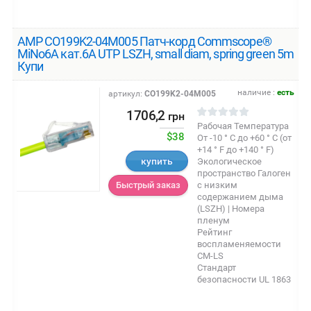
AMP CO199K2-04M005 Патч-корд Commscope®
MiNo6A кат.6A UTP LSZH, small diam, spring green 5m
Купи
наличие :
есть
артикул:
CO199K2-04M005
1706,2
грн
Рабочая Температура
$38
От -10 ° C до +60 ° C (от
+14 ° F до +140 ° F)
купить
Экологическое
пространство Галоген
с низким
Быстрый заказ
содержанием дыма
(LSZH) | Номера
пленум
Рейтинг
воспламеняемости
CM-LS
Стандарт
безопасности UL 1863