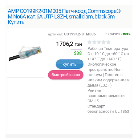
AMP CO199K2-01M005 Патч-корд Commscope®
MiNo6A кат.6A UTP LSZH, small diam, black 5m
Купить
наличие :
есть
артикул:
CO199K2-01M005
1706,2
грн
Рабочая Температура
$38
От -10 ° C до +60 ° C (от
+14 ° F до +140 ° F)
купить
Экологическое
пространство Non-
пленум | Галоген с
Быстрый заказ
низким содержанием
дыма (LSZH)
Рейтинг
воспламеняемости
CM-LS
Стандарт
безопасности UL 1863