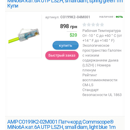
MiNo6A кат.6A UTP LSZH, small diam, spring green 1m
Купи
наличие :
есть
артикул:
CO199K2-04M001
898
грн
Рабочая Температура
$20
От -10 ° C до +60 ° C (от
+14 ° F до +140 ° F)
купить
Экологическое
пространство Галоген
с низким
Быстрый заказ
содержанием дыма
(LSZH) | Номера
пленум
Рейтинг
воспламеняемости
CM-LS
Стандарт
безопасности UL 1863
AMP CO199K2-02M001 Патч-корд Commscope®
MiNo6A кат.6A UTP LSZH, small diam, light blue 1m