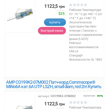
1122,5
грн
Рабочая Температура
$25
От -10 ° C до +60 ° C (от
+14 ° F до +140 ° F)
купить
Экологическое
пространство Non-
пленум | Галоген с
Быстрый заказ
низким содержанием
дыма (LSZH)
Рейтинг
воспламеняемости
CM-LS
Стандарт
безопасности UL 1863
AMP CO199K2-07M002 Патч-корд Commscope®
MiNo6A кат.6A UTP LSZH, small diam, red 2m Купить
наличие :
есть
артикул:
CO199K2-07M002
1122,5
грн
Рабочая Температура