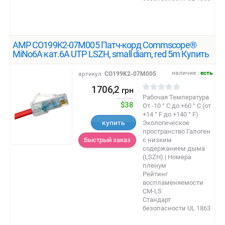
AMP CO199K2-07M005 Патч-корд Commscope®
MiNo6A кат.6A UTP LSZH, small diam, red 5m Купить
наличие :
есть
артикул:
CO199K2-07M005
1706,2
грн
Рабочая Температура
$38
От -10 ° C до +60 ° C (от
+14 ° F до +140 ° F)
купить
Экологическое
пространство Галоген
с низким
Быстрый заказ
содержанием дыма
(LSZH) | Номера
пленум
Рейтинг
воспламеняемости
CM-LS
Стандарт
безопасности UL 1863