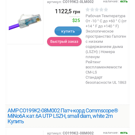
наличие :
есть
артикул:
CO199K2-0LM002
1122,5
грн
Рабочая Температура
$25
От -10 ° C до +60 ° C (от
+14 ° F до +140 ° F)
купить
Экологическое
пространство Галоген
с низким
Быстрый заказ
содержанием дыма
(LSZH) | Номера
пленум
Рейтинг
воспламеняемости
CM-LS
Стандарт
безопасности UL 1863
AMP CO199K2-08M002 Патч-корд Commscope®
MiNo6A кат.6A UTP LSZH, small diam, white 2m
Купить
наличие :
есть
артикул:
CO199K2-08M002