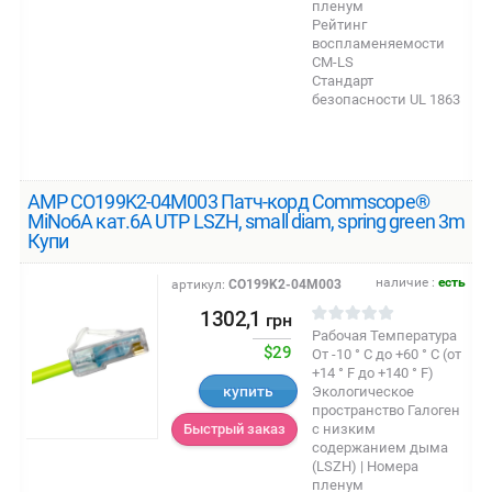
пленум
Рейтинг
воспламеняемости
CM-LS
Стандарт
безопасности UL 1863
AMP CO199K2-04M003 Патч-корд Commscope®
MiNo6A кат.6A UTP LSZH, small diam, spring green 3m
Купи
наличие :
есть
артикул:
CO199K2-04M003
1302,1
грн
Рабочая Температура
$29
От -10 ° C до +60 ° C (от
+14 ° F до +140 ° F)
купить
Экологическое
пространство Галоген
с низким
Быстрый заказ
содержанием дыма
(LSZH) | Номера
пленум