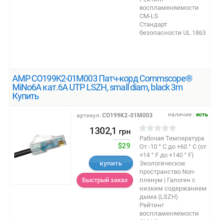
воспламеняемости
CM-LS
Стандарт
безопасности UL 1863
AMP CO199K2-01M003 Патч-корд Commscope®
MiNo6A кат.6A UTP LSZH, small diam, black 3m
Купить
наличие :
есть
артикул:
CO199K2-01M003
1302,1
грн
Рабочая Температура
$29
От -10 ° C до +60 ° C (от
+14 ° F до +140 ° F)
купить
Экологическое
пространство Non-
пленум | Галоген с
Быстрый заказ
низким содержанием
дыма (LSZH)
Рейтинг
воспламеняемости