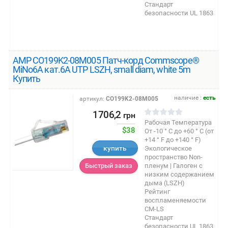
Стандарт
безопасности UL 1863
AMP CO199K2-08M005 Патч-корд Commscope®
MiNo6A кат.6A UTP LSZH, small diam, white 5m
Купить
наличие :
есть
артикул:
CO199K2-08M005
1706,2
грн
Рабочая Температура
$38
От -10 ° C до +60 ° C (от
+14 ° F до +140 ° F)
купить
Экологическое
пространство Non-
пленум | Галоген с
Быстрый заказ
низким содержанием
дыма (LSZH)
Рейтинг
воспламеняемости
CM-LS
Стандарт
безопасности UL 1863