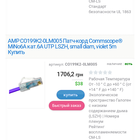
CM-LS
Стандарт
безопасности UL 1863
AMP CO199K2-0LM005 Патч-корд Commscope®
MiNo6A кат.6A UTP LSZH, small diam, violet 5m
Купить
наличие :
есть
артикул:
CO199K2-0LM005
1706,2
грн
Рабочая Температура
$38
От -10 ° C до +60 ° C (от
+14 ° F до +140 ° F)
купить
Экологическое
пространство Галоген
с низким
Быстрый заказ
содержанием дыма
(LSZH) | Номера
пленум
Рейтинг
воспламеняемости
CM-LS