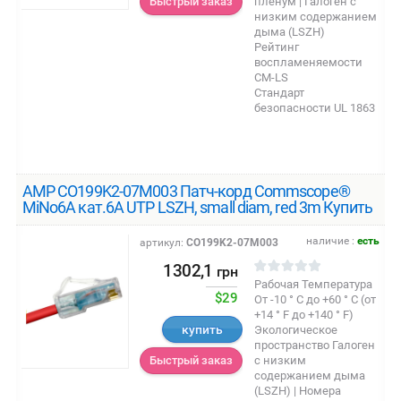
пленум | Галоген с
Быстрый заказ
низким содержанием
дыма (LSZH)
Рейтинг
воспламеняемости
CM-LS
Стандарт
безопасности UL 1863
AMP CO199K2-07M003 Патч-корд Commscope®
MiNo6A кат.6A UTP LSZH, small diam, red 3m Купить
наличие :
есть
артикул:
CO199K2-07M003
1302,1
грн
Рабочая Температура
$29
От -10 ° C до +60 ° C (от
+14 ° F до +140 ° F)
купить
Экологическое
пространство Галоген
с низким
Быстрый заказ
содержанием дыма
(LSZH) | Номера