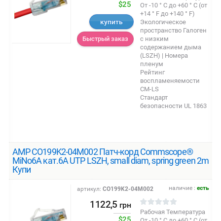
$25
От -10 ° C до +60 ° C (от
+14 ° F до +140 ° F)
купить
Экологическое
пространство Галоген
с низким
Быстрый заказ
содержанием дыма
(LSZH) | Номера
пленум
Рейтинг
воспламеняемости
CM-LS
Стандарт
безопасности UL 1863
AMP CO199K2-04M002 Патч-корд Commscope®
MiNo6A кат.6A UTP LSZH, small diam, spring green 2m
Купи
наличие :
есть
артикул:
CO199K2-04M002
1122,5
грн
Рабочая Температура
$25
От -10 ° C до +60 ° C (от