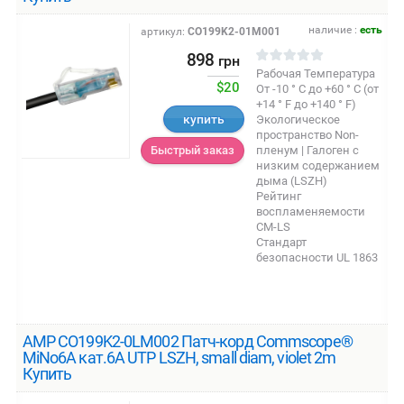
наличие :
есть
артикул:
CO199K2-01M001
898
грн
Рабочая Температура
$20
От -10 ° C до +60 ° C (от
+14 ° F до +140 ° F)
купить
Экологическое
пространство Non-
пленум | Галоген с
Быстрый заказ
низким содержанием
дыма (LSZH)
Рейтинг
воспламеняемости
CM-LS
Стандарт
безопасности UL 1863
AMP CO199K2-0LM002 Патч-корд Commscope®
MiNo6A кат.6A UTP LSZH, small diam, violet 2m
Купить