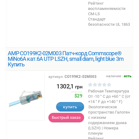
Рейтинг
воспламеняемости
CM-LS
Стандарт
безопасности UL 1863
AMP CO199K2-02M003 Патч-корд Commscope®
MiNo6A кат.6A UTP LSZH, small diam, light blue 3m
Купить
наличие :
есть
артикул:
CO199K2-02M003
1302,1
грн
Рабочая Температура
$29
От -10 ° C до +60 ° C (от
+14 ° F до +140 ° F)
купить
Экологическое
пространство Галоген
с низким
Быстрый заказ
содержанием дыма
(LSZH) | Номера
пленум
Рейтинг