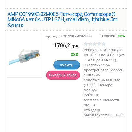
AMP CO199K2-02M005 Патч-корд Commscope®
MiNo6A кат.6A UTP LSZH, small diam, light blue 5m
Купить
наличие :
есть
артикул:
CO199K2-02M005
1706,2
грн
Рабочая Температура
$38
От -10 ° C до +60 ° C (от
+14 ° F до +140 ° F)
купить
Экологическое
пространство Галоген
с низким
Быстрый заказ
содержанием дыма
(LSZH) | Номера
пленум
Рейтинг
воспламеняемости
CM-LS
Стандарт
безопасности UL 1863