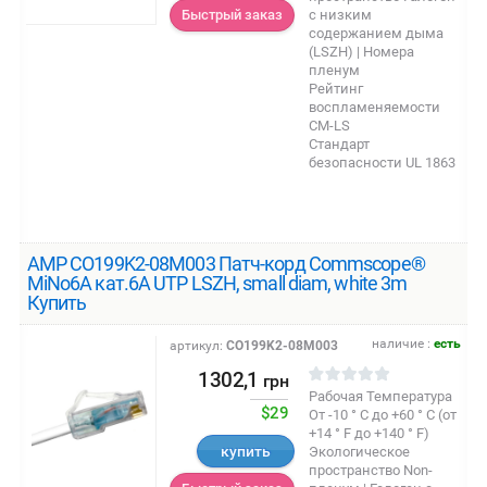
с низким
Быстрый заказ
содержанием дыма
(LSZH) | Номера
пленум
Рейтинг
воспламеняемости
CM-LS
Стандарт
безопасности UL 1863
AMP CO199K2-08M003 Патч-корд Commscope®
MiNo6A кат.6A UTP LSZH, small diam, white 3m
Купить
наличие :
есть
артикул:
CO199K2-08M003
1302,1
грн
Рабочая Температура
$29
От -10 ° C до +60 ° C (от
+14 ° F до +140 ° F)
купить
Экологическое
пространство Non-