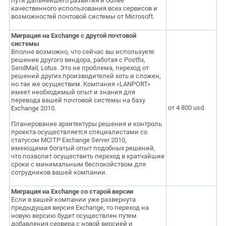
пути дальнейшего развития и более
качественного использования всех сервисов и
возможностей почтовой системы от Microsoft.
Миграция на Exchange с другой почтовой
системы
Вполне возможно, что сейчас вы используете
решение другого вендора, работая с Postfix,
SendMail, Lotus. Это не проблема, переход от
решений других производителей хоть и сложен,
но так же осуществим. Компания «LANPORT»
имеет необходимый опыт и знания для
перевода вашей почтовой системы на базу
от
4 800 usd
.
Exchange 2010.
Планирование архитектуры решения и контроль
проекта осуществляется специалистами со
статусом MCITP Exchange Server 2010,
имеющими богатый опыт подобных решений,
что позволит осуществить переход в кратчайшие
сроки с минимальным беспокойством для
сотрудников вашей компании.
Миграция на Exchange со старой версии
Если в вашей компании уже развернута
предыдущая версия Exchange, то переход на
новую версию будет осуществлен путем
добавления сервера с новой версией и